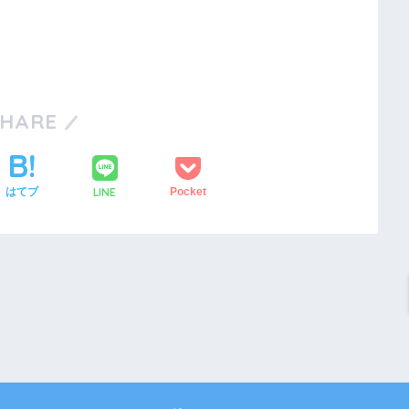
SHARE
LINE
はてブ
Pocket