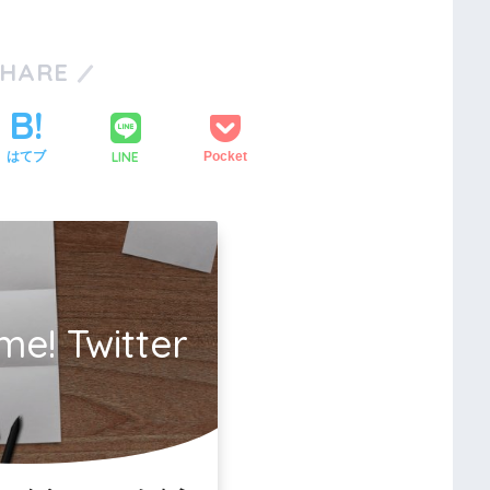
SHARE
LINE
はてブ
Pocket
me! Twitter